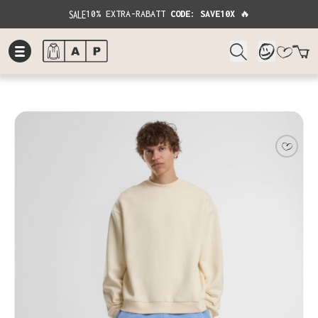
SALE
10% EXTRA-RABATT
CODE: SAVE10X
🔥
W