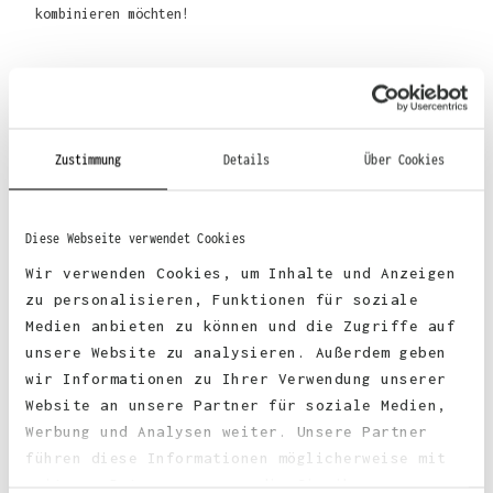
kombinieren möchten!
Material
:
Zustimmung
Details
Über Cookies
70% Baumwolle, 30% Polyester
Diese Webseite verwendet Cookies
Wir verwenden Cookies, um Inhalte und Anzeigen
zu personalisieren, Funktionen für soziale
Stoffgewicht
: 330 g/m²
Medien anbieten zu können und die Zugriffe auf
unsere Website zu analysieren. Außerdem geben
wir Informationen zu Ihrer Verwendung unserer
Zertifizierungen:
Website an unsere Partner für soziale Medien,
Werbung und Analysen weiter. Unsere Partner
faire Arbeitsbedingungen
führen diese Informationen möglicherweise mit
weiteren Daten zusammen, die Sie ihnen