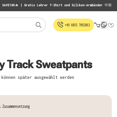
: SAVE10X🔥 | Gratis Lehrer T-Shirt und Silikon-Armbänder 🫶🏼
Warenko
+49 6055 7092863
fy Track Sweatpants
können später ausgewählt werden
& Zusammensetzung