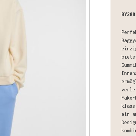
BY288
Perfe
Baggy
einzi
biete
Gummi
Innen
ermög
verle
Fake-
klass
ein a
Desig
kombi