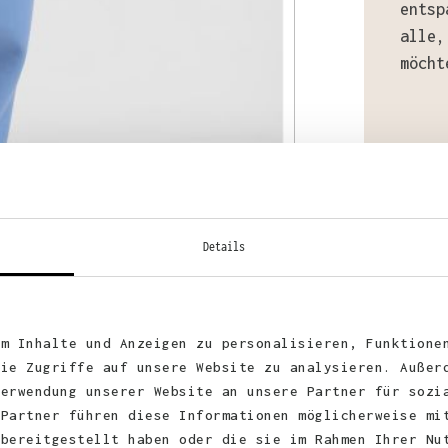
entsp
alle,
möcht
Mater
70% B
Details
um Inhalte und Anzeigen zu personalisieren, Funktione
Stoff
die Zugriffe auf unsere Website zu analysieren. Außer
Verwendung unserer Website an unsere Partner für sozi
 Partner führen diese Informationen möglicherweise mi
 bereitgestellt haben oder die sie im Rahmen Ihrer Nu
Zerti