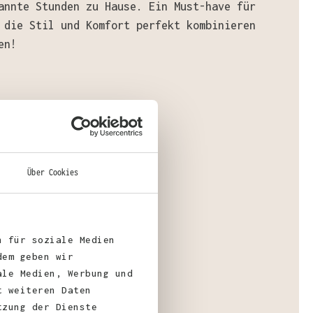
annte Stunden zu Hause. Ein Must-have für
 die Stil und Komfort perfekt kombinieren
en!
ial
:
aumwolle, 30% Polyester
Über Cookies
n für soziale Medien
gewicht
: 330 g/m²
dem geben wir
ale Medien, Werbung und
t weiteren Daten
tzung der Dienste
fizierungen: