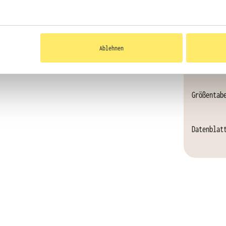
faire
Ablehnen
Größentab
Datenblat