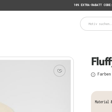
10% EXTRA-RABATT CODE
Fluf
Farben 
Material 