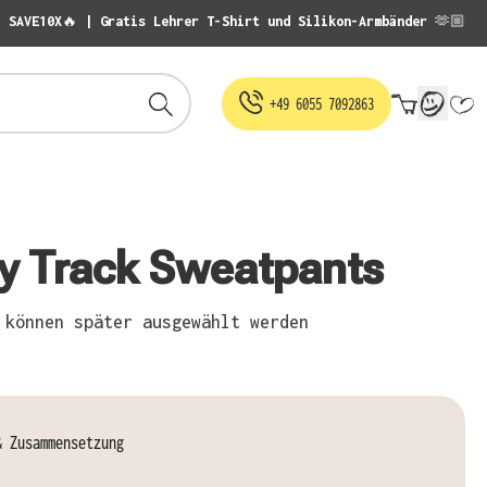
: SAVE10X🔥 | Gratis Lehrer T-Shirt und Silikon-Armbänder 🫶🏼
Warenko
+49 6055 7092863
fy Track Sweatpants
können später ausgewählt werden
& Zusammensetzung