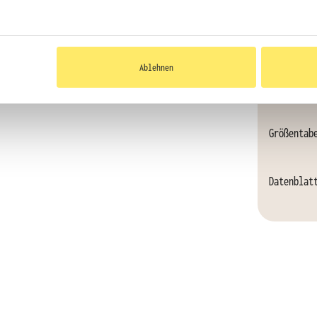
faire
Ablehnen
Größentab
Datenblat