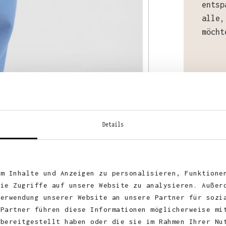
entsp
alle,
möcht
Mater
70% B
Details
um Inhalte und Anzeigen zu personalisieren, Funktione
Stoff
die Zugriffe auf unsere Website zu analysieren. Außer
Verwendung unserer Website an unsere Partner für sozi
 Partner führen diese Informationen möglicherweise mi
 bereitgestellt haben oder die sie im Rahmen Ihrer Nu
Zerti