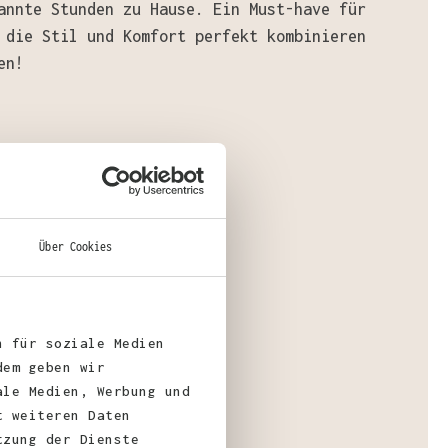
annte Stunden zu Hause. Ein Must-have für
 die Stil und Komfort perfekt kombinieren
en!
ial
:
aumwolle, 30% Polyester
Über Cookies
n für soziale Medien
gewicht
: 330 g/m²
dem geben wir
ale Medien, Werbung und
t weiteren Daten
tzung der Dienste
fizierungen: