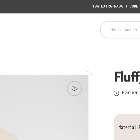
10% EXTRA-RABATT CODE
Fluf
Farben 
Material 