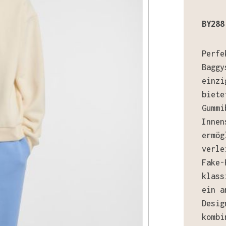
BY288
Perfe
Baggy
einzi
biete
Gummi
Innen
ermög
verle
Fake-
klass
ein a
Desig
kombi