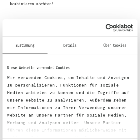
kombinieren möchten!
Material
:
Zustimmung
Details
Über Cookies
70% Baumwolle, 30% Polyester
Diese Webseite verwendet Cookies
Wir verwenden Cookies, um Inhalte und Anzeigen
zu personalisieren, Funktionen für soziale
Stoffgewicht
: 330 g/m²
Medien anbieten zu können und die Zugriffe auf
unsere Website zu analysieren. Außerdem geben
wir Informationen zu Ihrer Verwendung unserer
Zertifizierungen:
Website an unsere Partner für soziale Medien,
Werbung und Analysen weiter. Unsere Partner
faire Arbeitsbedingungen
führen diese Informationen möglicherweise mit
weiteren Daten zusammen, die Sie ihnen