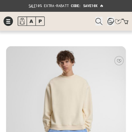
SALE
10% EXTRA-RABATT
CODE: SAVE10X
🔥
W