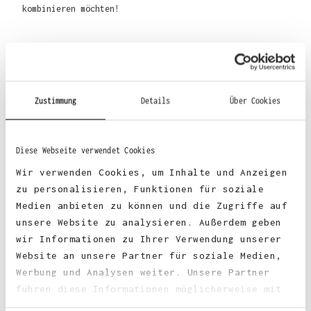
kombinieren möchten!
Material
:
Zustimmung
Details
Über Cookies
70% Baumwolle, 30% Polyester
Diese Webseite verwendet Cookies
Wir verwenden Cookies, um Inhalte und Anzeigen
zu personalisieren, Funktionen für soziale
Stoffgewicht
: 330 g/m²
Medien anbieten zu können und die Zugriffe auf
unsere Website zu analysieren. Außerdem geben
wir Informationen zu Ihrer Verwendung unserer
Zertifizierungen:
Website an unsere Partner für soziale Medien,
Werbung und Analysen weiter. Unsere Partner
faire Arbeitsbedingungen
führen diese Informationen möglicherweise mit
weiteren Daten zusammen, die Sie ihnen