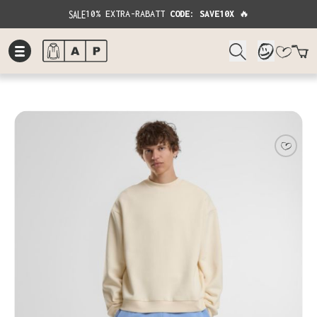
SALE
10% EXTRA-RABATT
CODE: SAVE10X
🔥
W