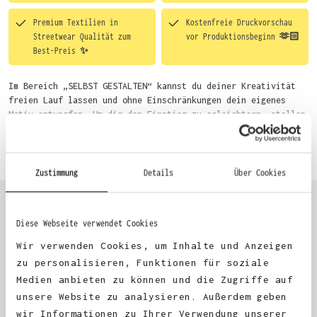
Premium Textilien in
Kostenfreie Druckvorschau
Streetwear Qualität zum
vor Produktionsbeginn 🫶🏻
Best-Preis ✨
Im Bereich „SELBST GESTALTEN“ kannst du deiner Kreativität
freien Lauf lassen und ohne Einschränkungen dein eigenes
Motiv entwerfen. Um dir den Einstieg zu erleichtern, stellen
wir eine von unseren Designern vorgefertigte Vorlage bereit.
Mehr erfahren
Wähle einfach deine Wunsch-Produkte auf dieser Seite aus und
beginne anschließend mit der Gestaltung. Alternativ kannst
du auch bequem über das Bestellformular, per E-Mail oder
Zustimmung
Details
Über Cookies
WhatsApp bei uns bestellen.
Diese Webseite verwendet Cookies
KUNDEN FEEDBACK 🫶
Wir verwenden Cookies, um Inhalte und Anzeigen
zu personalisieren, Funktionen für soziale
Medien anbieten zu können und die Zugriffe auf
Excellent
unsere Website zu analysieren. Außerdem geben
wir Informationen zu Ihrer Verwendung unserer