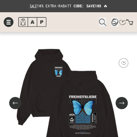
SALE
10% EXTRA-RABATT
CODE: SAVE10X
🔥
W