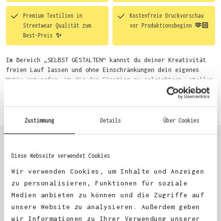
Premium Textilien in
Kostenfreie Druckvorschau
Streetwear Qualität zum
vor Produktionsbeginn 🫶🏻
Best-Preis ✨
Im Bereich „SELBST GESTALTEN“ kannst du deiner Kreativität
freien Lauf lassen und ohne Einschränkungen dein eigenes
Motiv entwerfen. Um dir den Einstieg zu erleichtern, stellen
wir eine von unseren Designern vorgefertigte Vorlage bereit.
Mehr erfahren
Wähle einfach deine Wunsch-Produkte auf dieser Seite aus und
beginne anschließend mit der Gestaltung. Alternativ kannst
du auch bequem über das Bestellformular, per E-Mail oder
Zustimmung
Details
Über Cookies
WhatsApp bei uns bestellen.
Diese Webseite verwendet Cookies
KUNDEN FEEDBACK 🫶
Wir verwenden Cookies, um Inhalte und Anzeigen
zu personalisieren, Funktionen für soziale
Medien anbieten zu können und die Zugriffe auf
Excellent
unsere Website zu analysieren. Außerdem geben
wir Informationen zu Ihrer Verwendung unserer