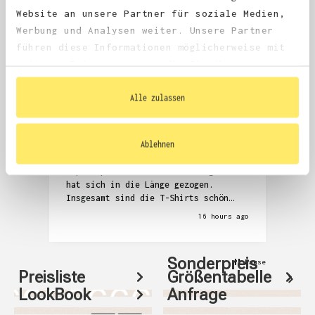
4.68
average
Website an unsere Partner für soziale Medien,
1,981
reviews
Werbung und Analysen weiter. Unsere Partner
führen diese Informationen möglicherweise mit
weiteren Daten zusammen, die Sie ihnen
bereitgestellt haben oder die sie im Rahmen
Ihrer Nutzung der Dienste gesammelt haben.
Alle zulassen
Anonym
Denni
Verified Customer
V
Ablehnen
Die Kommunikation zur Überprüfung der
Seh
T-Shirts und auch das Zubuchen der
Abw
Expressproduktion war anstrengend und
hat sich in die Länge gezogen.
Insgesamt sind die T-Shirts schön
geworden, aber auch relativ teuer.
16 hours ago
Sonderpreis
Pause
Preisliste
Größentabelle
LookBook
Anfrage