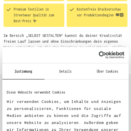
Premium Textilien in
Kostenfreie Druckvorschau
Streetwear Qualität zum
vor Produktionsbeginn 🫶🏻
Best-Preis ✨
Im Bereich „SELBST GESTALTEN“ kannst du deiner Kreativität
freien Lauf lassen und ohne Einschränkungen dein eigenes
Motiv entwerfen. Um dir den Einstieg zu erleichtern, stellen
wir eine von unseren Designern vorgefertigte Vorlage bereit.
Mehr erfahren
Wähle einfach deine Wunsch-Produkte auf dieser Seite aus und
beginne anschließend mit der Gestaltung. Alternativ kannst
du auch bequem über das Bestellformular, per E-Mail oder
Zustimmung
Details
Über Cookies
WhatsApp bei uns bestellen.
Diese Webseite verwendet Cookies
KUNDEN FEEDBACK 🫶
Wir verwenden Cookies, um Inhalte und Anzeigen
zu personalisieren, Funktionen für soziale
Medien anbieten zu können und die Zugriffe auf
Excellent
unsere Website zu analysieren. Außerdem geben
wir Informationen zu Ihrer Verwendung unserer