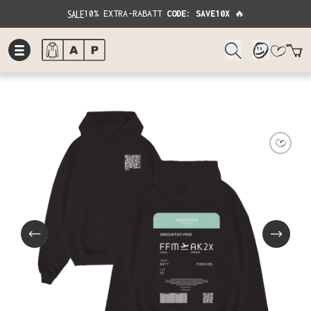
SALE
10% EXTRA-RABATT
CODE: SAVE10X
🔥
W