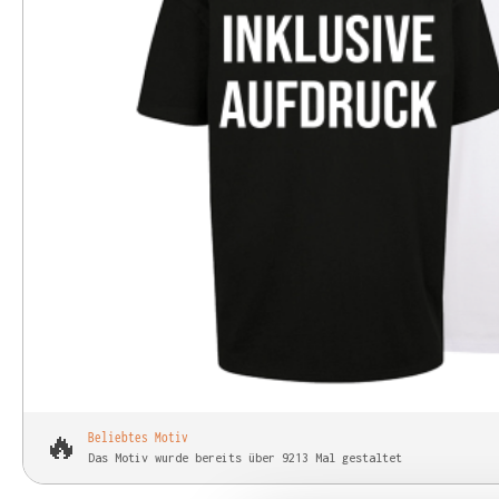
🔥
Beliebtes Motiv
Das Motiv wurde bereits über 9213 Mal gestaltet