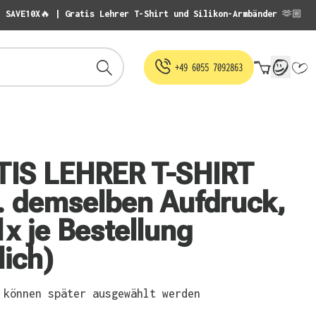
: SAVE10X🔥 | Gratis Lehrer T-Shirt und Silikon-Armbänder 🫶🏼
Warenko
+49 6055 7092863
TIS LEHRER T-SHIRT
l. demselben Aufdruck,
1x je Bestellung
ich)
können später ausgewählt werden