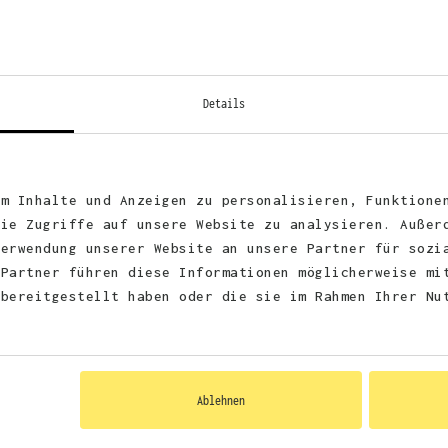
Details
KUNDEN FEEDBACK 
um Inhalte und Anzeigen zu personalisieren, Funktione
die Zugriffe auf unsere Website zu analysieren. Außer
Verwendung unserer Website an unsere Partner für sozi
 Partner führen diese Informationen möglicherweise mi
 bereitgestellt haben oder die sie im Rahmen Ihrer Nu
Abimanyu Mathiyalakan
Anonym
Customer
Veri
lle Lieferung
Sehr s
Verified Customer
uvorkommender
super 
Sehr gute Qualität.
Ablehnen
as will man
Liefer
wieder