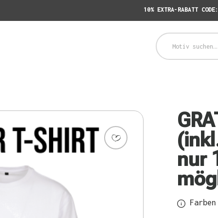
10% EXTRA-RABATT CODE
GRA
(ink
nur 
mögl
Farben 