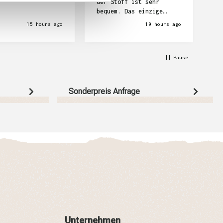
der Stoff ist sehr
bequem. Das einzige
Problem war dass es ein
15 hours ago
19 hours ago
Missverständnis gab
wegen der Druckvorschau
da wir nicht wussten,
Pause
das man zuerst bezahlen
muss. Deshalb haben wir
ziemlich lang auf die
Hoodies gewartet. Und
Sonderpreis Anfrage
jetzt haben wir sie aber
dehr dankend und
zufrieden angenommen!
Unternehmen