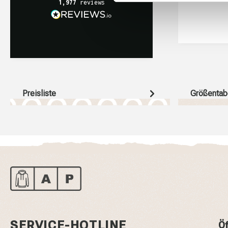
1,977
reviews
Preisliste
Größentab
SERVICE-HOTLINE
Öf