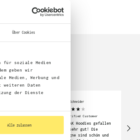
Über Cookies

n für soziale Medien
dem geben wir
ale Medien, Werbung und
t weiteren Daten
tzung der Dienste
Julia Schneider
Lar
fied Customer
chöne T-shirts....
Se
Verified Customer
Druck und zeitnahe
re
Die AK Hoodies gefallen
Alle zulassen
ung. Jederzeit
Be
uns sehr gut! Die
ei
Designe sind schön und