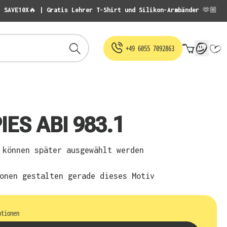
: SAVE10X🔥 | Gratis Lehrer T-Shirt und Silikon-Armbänder 🫶🏼
Warenko
+49 6055 7092863
IES ABI 983.1
können später ausgewählt werden
onen gestalten gerade dieses Motiv
ptionen