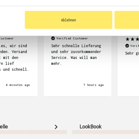
Ablehnen
Frank Stöcker
Abimanyu 
Customer
Verified Customer
ies, wir sind
Sehr schnelle Lieferung
Veri
eden. Versand
und sehr zuvorkommender
Sehr g
t mit den
Service. Was will man
rn lief
mehr.
s und schnell.
4 minutes ago
7 hours ago
elle
LookBook