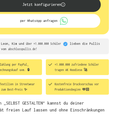
Jetzt konfigurieren
per WhatsApp anfragen
Leon, Kim und
über +1.000.000 Schüler
lieben die
Pullis
von
abschlusspullis.de!
Zahlung per PayPal,
+1.000.000 zufriedene Schüler
echnungskauf uvm. 🔒
tragen
AK Hoodies® 🚀
Textilien in Streetwear
Kostenfreie Druckvorschau vor
t zum Best-Preis ✨
Produktionsbeginn 🫶🏻
h „SELBST GESTALTEN“ kannst du deiner
ät freien Lauf lassen und ohne Einschränkungen