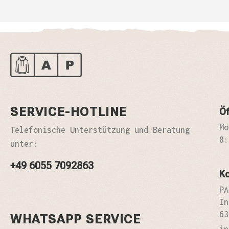
SERVICE-HOTLINE
Öf
Mo
Telefonische Unterstützung und Beratung
8:
unter:
+49 6055 7092863
K
PA
In
63
WHATSAPP SERVICE