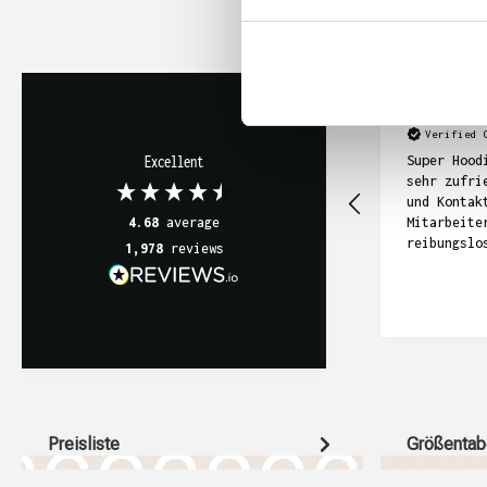
Anonym
Verified 
Super Hood
Excellent
sehr zufri
und Kontak
Mitarbeite
4.68
average
reibungslo
1,978
reviews
Preisliste
Größentab