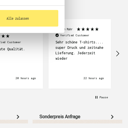
Alle zulassen
Mathiyalakan
Carolin Mahr
Jul
Verified Customer
Sehr schöne T-shirts....
fied Customer
super Druck und zeitnahe
ute Qualität.
Di
Lieferung. Jederzeit
un
wieder
De
de
be
Pr
20 hours ago
22 hours ago
Mi
we
da
Pause
da
mu
zi
Ho
Sonderpreis Anfrage
je
de