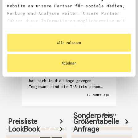
4.68
average
Website an unsere Partner für soziale Medien,
1,981
reviews
Werbung und Analysen weiter. Unsere Partner
führen diese Informationen möglicherweise mit
weiteren Daten zusammen, die Sie ihnen
bereitgestellt haben oder die sie im Rahmen
Ihrer Nutzung der Dienste gesammelt haben.
Alle zulassen
Anonym
Denni
Verified Customer
V
Ablehnen
Die Kommunikation zur Überprüfung der
Seh
T-Shirts und auch das Zubuchen der
Abw
Expressproduktion war anstrengend und
hat sich in die Länge gezogen.
Insgesamt sind die T-Shirts schön
geworden, aber auch relativ teuer.
19 hours ago
Sonderpreis
Pause
Preisliste
Größentabelle
LookBook
Anfrage