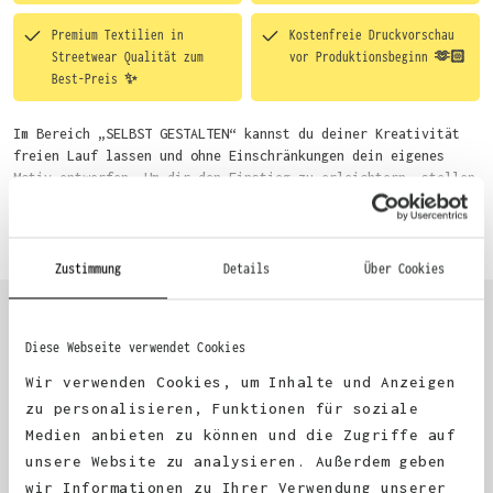
Premium Textilien in
Kostenfreie Druckvorschau
Streetwear Qualität zum
vor Produktionsbeginn 🫶🏻
Best-Preis ✨
Im Bereich „SELBST GESTALTEN“ kannst du deiner Kreativität
freien Lauf lassen und ohne Einschränkungen dein eigenes
Motiv entwerfen. Um dir den Einstieg zu erleichtern, stellen
wir eine von unseren Designern vorgefertigte Vorlage bereit.
Mehr erfahren
Wähle einfach deine Wunsch-Produkte auf dieser Seite aus und
beginne anschließend mit der Gestaltung. Alternativ kannst
du auch bequem über das Bestellformular, per E-Mail oder
Zustimmung
Details
Über Cookies
WhatsApp bei uns bestellen.
Diese Webseite verwendet Cookies
KUNDEN FEEDBACK 🫶
Wir verwenden Cookies, um Inhalte und Anzeigen
zu personalisieren, Funktionen für soziale
Medien anbieten zu können und die Zugriffe auf
Excellent
unsere Website zu analysieren. Außerdem geben
wir Informationen zu Ihrer Verwendung unserer