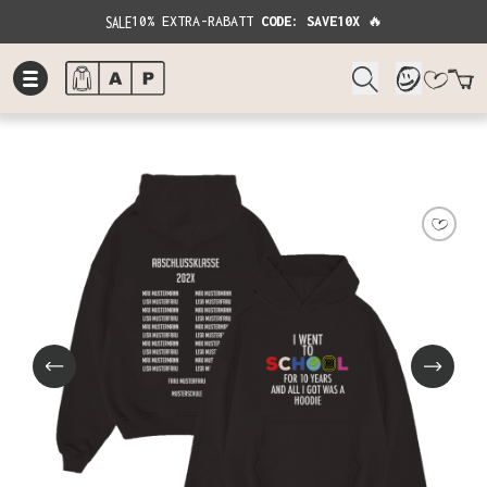
SALE
10% EXTRA-RABATT
CODE: SAVE10X
🔥
W