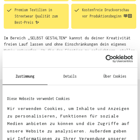
Premium Textilien in
Kostenfreie Druckvorschau
Streetwear Qualität zum
vor Produktionsbeginn 🫶🏻
Best-Preis ✨
Im Bereich „SELBST GESTALTEN“ kannst du deiner Kreativität
freien Lauf lassen und ohne Einschränkungen dein eigenes
Motiv entwerfen. Um dir den Einstieg zu erleichtern, stellen
wir eine von unseren Designern vorgefertigte Vorlage bereit.
Mehr erfahren
Wähle einfach deine Wunsch-Produkte auf dieser Seite aus und
beginne anschließend mit der Gestaltung. Alternativ kannst
du auch bequem über das Bestellformular, per E-Mail oder
Zustimmung
Details
Über Cookies
WhatsApp bei uns bestellen.
Diese Webseite verwendet Cookies
KUNDEN FEEDBACK 🫶
Wir verwenden Cookies, um Inhalte und Anzeigen
zu personalisieren, Funktionen für soziale
Medien anbieten zu können und die Zugriffe auf
Excellent
unsere Website zu analysieren. Außerdem geben
wir Informationen zu Ihrer Verwendung unserer