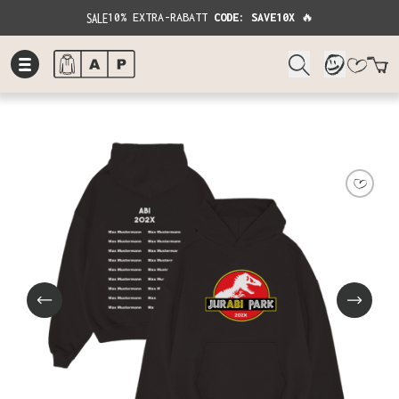
SALE
10% EXTRA-RABATT
CODE: SAVE10X
🔥
W