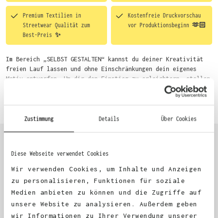
Premium Textilien in
Kostenfreie Druckvorschau
Streetwear Qualität zum
vor Produktionsbeginn 🫶🏻
Best-Preis ✨
Im Bereich „SELBST GESTALTEN“ kannst du deiner Kreativität
freien Lauf lassen und ohne Einschränkungen dein eigenes
Motiv entwerfen. Um dir den Einstieg zu erleichtern, stellen
wir eine von unseren Designern vorgefertigte Vorlage bereit.
Mehr erfahren
Wähle einfach deine Wunsch-Produkte auf dieser Seite aus und
beginne anschließend mit der Gestaltung. Alternativ kannst
du auch bequem über das Bestellformular, per E-Mail oder
Zustimmung
Details
Über Cookies
WhatsApp bei uns bestellen.
Diese Webseite verwendet Cookies
KUNDEN FEEDBACK 🫶
Wir verwenden Cookies, um Inhalte und Anzeigen
zu personalisieren, Funktionen für soziale
Medien anbieten zu können und die Zugriffe auf
Excellent
unsere Website zu analysieren. Außerdem geben
wir Informationen zu Ihrer Verwendung unserer