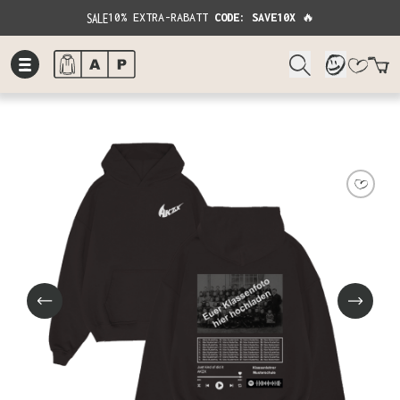
SALE
10% EXTRA-RABATT
CODE: SAVE10X
🔥
W