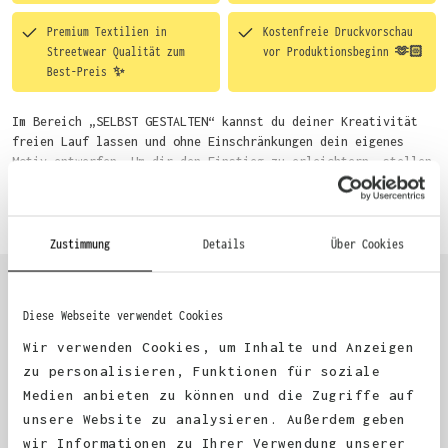
Premium Textilien in
Kostenfreie Druckvorschau
Streetwear Qualität zum
vor Produktionsbeginn 🫶🏻
Best-Preis ✨
Im Bereich „SELBST GESTALTEN“ kannst du deiner Kreativität
freien Lauf lassen und ohne Einschränkungen dein eigenes
Motiv entwerfen. Um dir den Einstieg zu erleichtern, stellen
wir eine von unseren Designern vorgefertigte Vorlage bereit.
Mehr erfahren
Wähle einfach deine Wunsch-Produkte auf dieser Seite aus und
beginne anschließend mit der Gestaltung. Alternativ kannst
du auch bequem über das Bestellformular, per E-Mail oder
Zustimmung
Details
Über Cookies
WhatsApp bei uns bestellen.
Diese Webseite verwendet Cookies
KUNDEN FEEDBACK 🫶
Wir verwenden Cookies, um Inhalte und Anzeigen
zu personalisieren, Funktionen für soziale
Medien anbieten zu können und die Zugriffe auf
Excellent
unsere Website zu analysieren. Außerdem geben
wir Informationen zu Ihrer Verwendung unserer