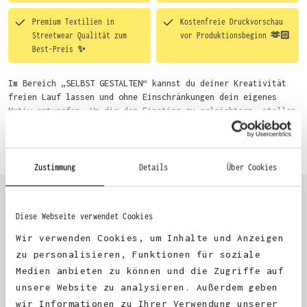
Premium Textilien in
Kostenfreie Druckvorschau
Streetwear Qualität zum
vor Produktionsbeginn 🫶🏻
Best-Preis ✨
Im Bereich „SELBST GESTALTEN“ kannst du deiner Kreativität
freien Lauf lassen und ohne Einschränkungen dein eigenes
Motiv entwerfen. Um dir den Einstieg zu erleichtern, stellen
wir eine von unseren Designern vorgefertigte Vorlage bereit.
Mehr erfahren
Wähle einfach deine Wunsch-Produkte auf dieser Seite aus und
beginne anschließend mit der Gestaltung. Alternativ kannst
du auch bequem über das Bestellformular, per E-Mail oder
Zustimmung
Details
Über Cookies
WhatsApp bei uns bestellen.
Diese Webseite verwendet Cookies
KUNDEN FEEDBACK 🫶
Wir verwenden Cookies, um Inhalte und Anzeigen
zu personalisieren, Funktionen für soziale
Medien anbieten zu können und die Zugriffe auf
Excellent
unsere Website zu analysieren. Außerdem geben
wir Informationen zu Ihrer Verwendung unserer