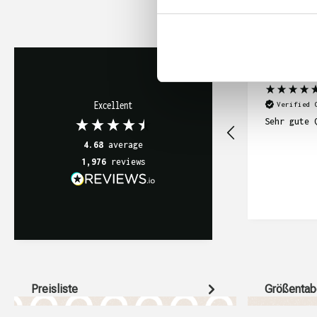
Abimanyu Mathi
Excellent
Verified 
Sehr gute 
4.68
average
1,976
reviews
Preisliste
Größentab