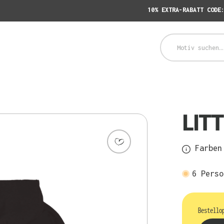
10% EXTRA-RABATT CODE
LITT
Farben 
6
Perso
Bestello