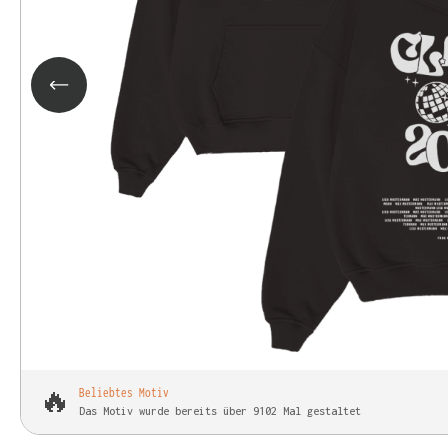
🔥
Beliebtes Motiv
Das Motiv wurde bereits über 9102 Mal gestaltet