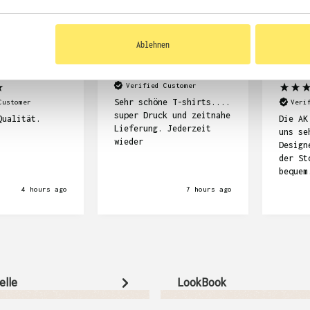
Ablehnen
yalakan
Anonym
Julia Sch
Verified Customer
Sehr schöne T-shirts....
Customer
Veri
super Druck und zeitnahe
Qualität.
Die AK
Lieferung. Jederzeit
uns se
wieder
Design
der St
bequem
Proble
4 hours ago
7 hours ago
Missve
wegen 
da wir
das ma
muss. 
ziemli
Hoodie
elle
LookBook
jetzt 
dehr d