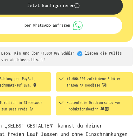
Jetzt konfigurieren
per WhatsApp anfragen
Leon, Kim und
über +1.000.000 Schüler
lieben die
Pullis
von
abschlusspullis.de!
Zahlung per PayPal,
+1.000.000 zufriedene Schüler
echnungskauf uvm. 🔒
tragen
AK Hoodies® 🚀
Textilien in Streetwear
Kostenfreie Druckvorschau vor
t zum Best-Preis ✨
Produktionsbeginn 🫶🏻
h „SELBST GESTALTEN“ kannst du deiner
ät freien Lauf lassen und ohne Einschränkungen