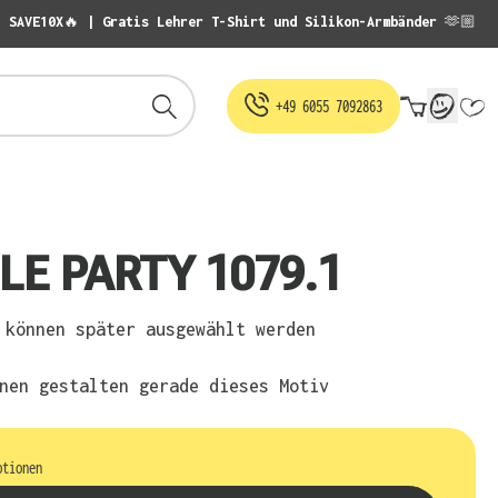
: SAVE10X🔥 | Gratis Lehrer T-Shirt und Silikon-Armbänder 🫶🏼
Warenko
+49 6055 7092863
LE PARTY 1079.1
können später ausgewählt werden
nen gestalten gerade dieses Motiv
ptionen