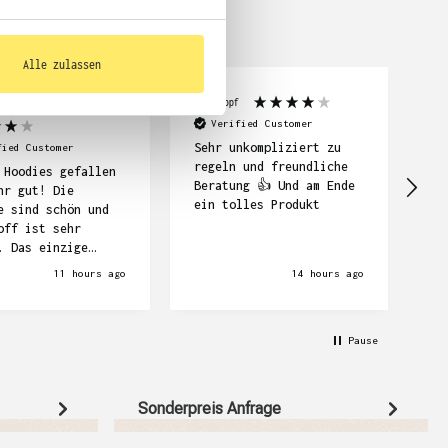
Alle zulassen
neider
Lara Hopf
Nel
Verified Customer
Sehr unkompliziert zu
Al
fied Customer
regeln und freundliche
fr
 Hoodies gefallen
Beratung 👍 Und am Ende
gu
hr gut! Die
ein tolles Produkt
e sind schön und
off ist sehr
. Das einzige
m war dass es ein
11 hours ago
14 hours ago
rständnis gab
der Druckvorschau
 nicht wussten,
Pause
n zuerst bezahlen
Deshalb haben wir
ch lang auf die
s gewartet. Und
Sonderpreis Anfrage
haben wir sie aber
ankend und