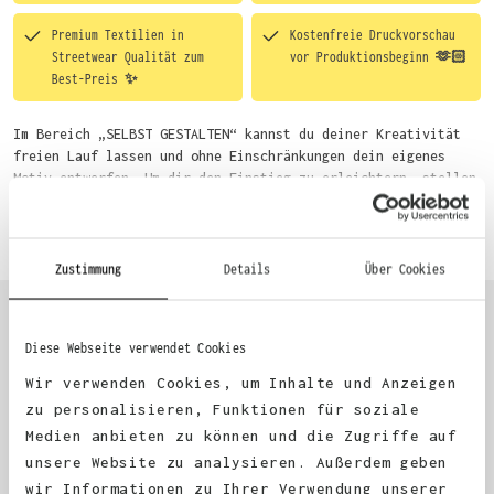
Premium Textilien in
Kostenfreie Druckvorschau
Streetwear Qualität zum
vor Produktionsbeginn 🫶🏻
Best-Preis ✨
Im Bereich „SELBST GESTALTEN“ kannst du deiner Kreativität
freien Lauf lassen und ohne Einschränkungen dein eigenes
Motiv entwerfen. Um dir den Einstieg zu erleichtern, stellen
wir eine von unseren Designern vorgefertigte Vorlage bereit.
Mehr erfahren
Wähle einfach deine Wunsch-Produkte auf dieser Seite aus und
beginne anschließend mit der Gestaltung. Alternativ kannst
du auch bequem über das Bestellformular, per E-Mail oder
Zustimmung
Details
Über Cookies
WhatsApp bei uns bestellen.
Diese Webseite verwendet Cookies
KUNDEN FEEDBACK 🫶
Wir verwenden Cookies, um Inhalte und Anzeigen
zu personalisieren, Funktionen für soziale
Medien anbieten zu können und die Zugriffe auf
Excellent
unsere Website zu analysieren. Außerdem geben
wir Informationen zu Ihrer Verwendung unserer