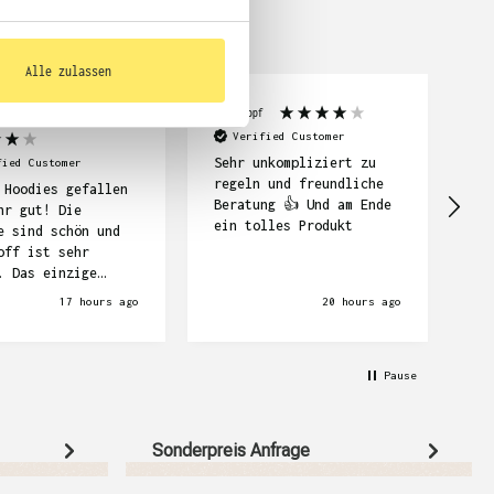
Alle zulassen
neider
Lara Hopf
Nel
Verified Customer
Sehr unkompliziert zu
Al
fied Customer
regeln und freundliche
fr
 Hoodies gefallen
Beratung 👍 Und am Ende
gu
hr gut! Die
ein tolles Produkt
e sind schön und
off ist sehr
. Das einzige
m war dass es ein
17 hours ago
20 hours ago
rständnis gab
der Druckvorschau
 nicht wussten,
Pause
n zuerst bezahlen
Deshalb haben wir
ch lang auf die
s gewartet. Und
Sonderpreis Anfrage
haben wir sie aber
ankend und