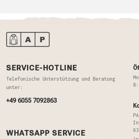
SERVICE-HOTLINE
Öf
Mo
Telefonische Unterstützung und Beratung
8:
unter:
+49 6055 7092863
K
PA
In
63
WHATSAPP SERVICE