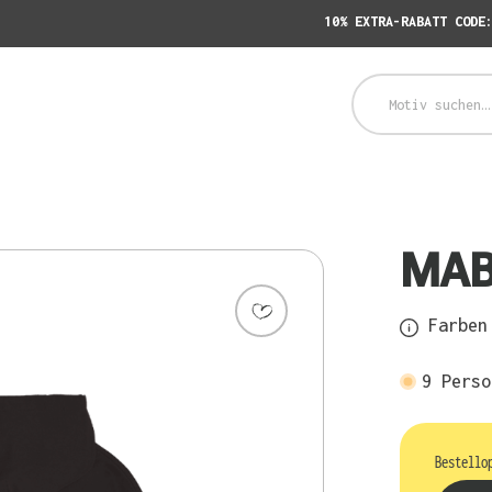
10% EXTRA-RABATT CODE
MAB
Farben 
9
Perso
Bestello