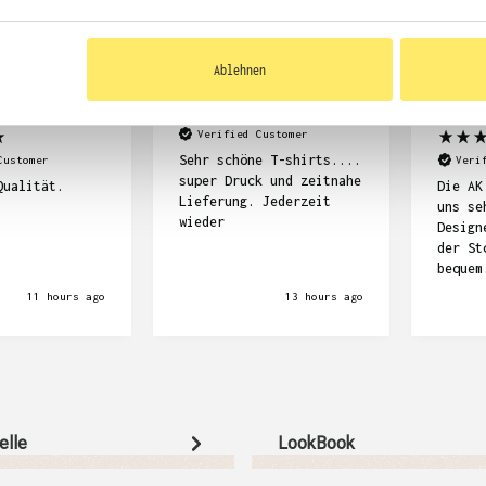
Ablehnen
yalakan
Anonym
Julia Sch
Verified Customer
Sehr schöne T-shirts....
Customer
Veri
super Druck und zeitnahe
Qualität.
Die AK
Lieferung. Jederzeit
uns se
wieder
Design
der St
bequem
Proble
11 hours ago
13 hours ago
Missve
wegen 
da wir
das ma
muss. 
ziemli
Hoodie
elle
LookBook
jetzt 
dehr d