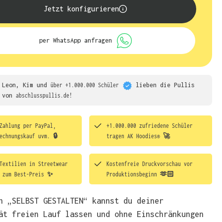
Jetzt konfigurieren
per WhatsApp anfragen
Leon, Kim und
über +1.000.000 Schüler
lieben die
Pullis
von
abschlusspullis.de!
Zahlung per PayPal,
+1.000.000 zufriedene Schüler
echnungskauf uvm. 🔒
tragen
AK Hoodies® 🚀
Textilien in Streetwear
Kostenfreie Druckvorschau vor
t zum Best-Preis ✨
Produktionsbeginn 🫶🏻
h „SELBST GESTALTEN“ kannst du deiner
ät freien Lauf lassen und ohne Einschränkungen