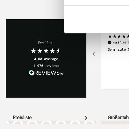
Abimanyu Mathi
Excellent
Verified 
Sehr gute 
4.68
average
1,976
reviews
Preisliste
Größentab