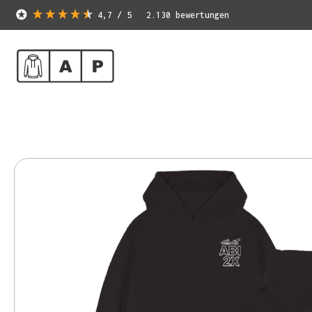
4,7
/ 5
2.130
bewertungen