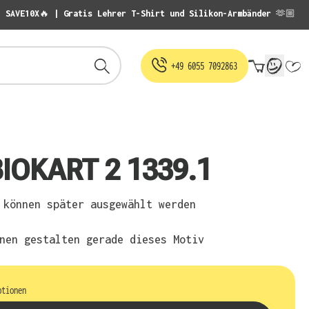
: SAVE10X🔥 | Gratis Lehrer T-Shirt und Silikon-Armbänder 🫶🏼
Warenko
+49 6055 7092863
IOKART 2 1339.1
können später ausgewählt werden
nen gestalten gerade dieses Motiv
ptionen