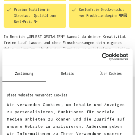
Premium Textilien in
Kostenfreie Druckvorschau
Streetwear Qualität zum
vor Produktionsbeginn 🫶🏻
Best-Preis ✨
Im Bereich „SELBST GESTALTEN“ kannst du deiner Kreativität
freien Lauf lassen und ohne Einschränkungen dein eigenes
Motiv entwerfen. Um dir den Einstieg zu erleichtern, stellen
wir eine von unseren Designern vorgefertigte Vorlage bereit.
Mehr erfahren
Wähle einfach deine Wunsch-Produkte auf dieser Seite aus und
beginne anschließend mit der Gestaltung. Alternativ kannst
du auch bequem über das Bestellformular, per E-Mail oder
Zustimmung
Details
Über Cookies
WhatsApp bei uns bestellen.
Diese Webseite verwendet Cookies
KUNDEN FEEDBACK 🫶
Wir verwenden Cookies, um Inhalte und Anzeigen
zu personalisieren, Funktionen für soziale
Medien anbieten zu können und die Zugriffe auf
Excellent
unsere Website zu analysieren. Außerdem geben
wir Informationen zu Ihrer Verwendung unserer