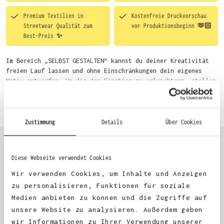
Premium Textilien in
Kostenfreie Druckvorschau
Streetwear Qualität zum
vor Produktionsbeginn 🫶🏻
Best-Preis ✨
Im Bereich „SELBST GESTALTEN“ kannst du deiner Kreativität
freien Lauf lassen und ohne Einschränkungen dein eigenes
Motiv entwerfen. Um dir den Einstieg zu erleichtern, stellen
wir eine von unseren Designern vorgefertigte Vorlage bereit.
Mehr erfahren
Wähle einfach deine Wunsch-Produkte auf dieser Seite aus und
beginne anschließend mit der Gestaltung. Alternativ kannst
du auch bequem über das Bestellformular, per E-Mail oder
Zustimmung
Details
Über Cookies
WhatsApp bei uns bestellen.
Diese Webseite verwendet Cookies
KUNDEN FEEDBACK 🫶
Wir verwenden Cookies, um Inhalte und Anzeigen
zu personalisieren, Funktionen für soziale
Medien anbieten zu können und die Zugriffe auf
Excellent
unsere Website zu analysieren. Außerdem geben
wir Informationen zu Ihrer Verwendung unserer