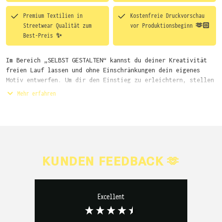
Premium Textilien in
Kostenfreie Druckvorschau
Streetwear Qualität zum
vor Produktionsbeginn 🫶🏻
Best-Preis ✨
Im Bereich „SELBST GESTALTEN“ kannst du deiner Kreativität
freien Lauf lassen und ohne Einschränkungen dein eigenes
Motiv entwerfen. Um dir den Einstieg zu erleichtern, stellen
wir eine von unseren Designern vorgefertigte Vorlage bereit.
Mehr erfahren
Wähle einfach deine Wunsch-Produkte auf dieser Seite aus und
beginne anschließend mit der Gestaltung. Alternativ kannst
du auch bequem über das Bestellformular, per E-Mail oder
WhatsApp bei uns bestellen.
KUNDEN FEEDBACK 🫶
Excellent