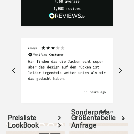
4.68
average
1,983
reviews
Anonym
Denni
Verified Customer
V
Wir finden das die Jacken echt super
Seh
aber das design auf dem rücken ist
Abw
leider irgendwie weiter unten als wir
das gedacht haben.
s ago
11 hours ago
Sonderpreis
Pause
Preisliste
Größentabelle
LookBook
Anfrage