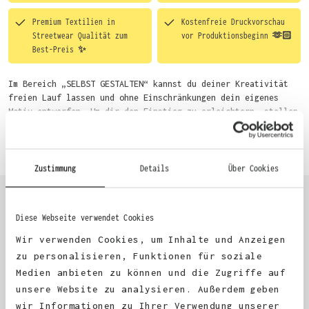
Premium Textilien in
Kostenfreie Druckvorschau
Streetwear Qualität zum
vor Produktionsbeginn 🫶🏻
Best-Preis ✨
Im Bereich „SELBST GESTALTEN“ kannst du deiner Kreativität
freien Lauf lassen und ohne Einschränkungen dein eigenes
Motiv entwerfen. Um dir den Einstieg zu erleichtern, stellen
wir eine von unseren Designern vorgefertigte Vorlage bereit.
Mehr erfahren
Wähle einfach deine Wunsch-Produkte auf dieser Seite aus und
beginne anschließend mit der Gestaltung. Alternativ kannst
du auch bequem über das Bestellformular, per E-Mail oder
Zustimmung
Details
Über Cookies
WhatsApp bei uns bestellen.
Diese Webseite verwendet Cookies
KUNDEN FEEDBACK 🫶
Wir verwenden Cookies, um Inhalte und Anzeigen
zu personalisieren, Funktionen für soziale
Medien anbieten zu können und die Zugriffe auf
Excellent
unsere Website zu analysieren. Außerdem geben
wir Informationen zu Ihrer Verwendung unserer