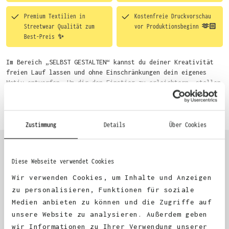
Premium Textilien in
Kostenfreie Druckvorschau
Streetwear Qualität zum
vor Produktionsbeginn 🫶🏻
Best-Preis ✨
Im Bereich „SELBST GESTALTEN“ kannst du deiner Kreativität
freien Lauf lassen und ohne Einschränkungen dein eigenes
Motiv entwerfen. Um dir den Einstieg zu erleichtern, stellen
wir eine von unseren Designern vorgefertigte Vorlage bereit.
Mehr erfahren
Wähle einfach deine Wunsch-Produkte auf dieser Seite aus und
beginne anschließend mit der Gestaltung. Alternativ kannst
du auch bequem über das Bestellformular, per E-Mail oder
Zustimmung
Details
Über Cookies
WhatsApp bei uns bestellen.
Diese Webseite verwendet Cookies
KUNDEN FEEDBACK 🫶
Wir verwenden Cookies, um Inhalte und Anzeigen
zu personalisieren, Funktionen für soziale
Medien anbieten zu können und die Zugriffe auf
Excellent
unsere Website zu analysieren. Außerdem geben
wir Informationen zu Ihrer Verwendung unserer