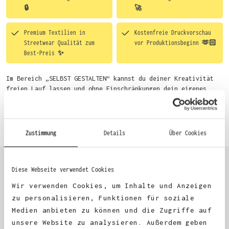
🔒
🚀
Premium Textilien in
Kostenfreie Druckvorschau
Streetwear Qualität zum
vor Produktionsbeginn 🫶🏻
Best-Preis ✨
Im Bereich „SELBST GESTALTEN“ kannst du deiner Kreativität
freien Lauf lassen und ohne Einschränkungen dein eigenes
Motiv entwerfen. Um dir den Einstieg zu erleichtern, stellen
wir eine von unseren Designern vorgefertigte Vorlage bereit.
Mehr erfahren
Wähle einfach deine Wunsch-Produkte auf dieser Seite aus und
beginne anschließend mit der Gestaltung. Alternativ kannst
Zustimmung
Details
Über Cookies
du auch bequem über das Bestellformular, per E-Mail oder
WhatsApp bei uns bestellen.
Diese Webseite verwendet Cookies
KUNDEN FEEDBACK 🫶
Wir verwenden Cookies, um Inhalte und Anzeigen
zu personalisieren, Funktionen für soziale
Medien anbieten zu können und die Zugriffe auf
Excellent
unsere Website zu analysieren. Außerdem geben