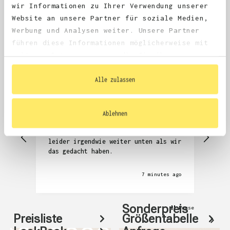
wir Informationen zu Ihrer Verwendung unserer
Website an unsere Partner für soziale Medien,
4.68
average
Werbung und Analysen weiter. Unsere Partner
1,981
reviews
führen diese Informationen möglicherweise mit
weiteren Daten zusammen, die Sie ihnen
bereitgestellt haben oder die sie im Rahmen
Ihrer Nutzung der Dienste gesammelt haben.
Alle zulassen
Anonym
Denni
Verified Customer
V
Ablehnen
Wir finden das die Jacken echt super
Seh
aber das design auf dem rücken ist
Abw
leider irgendwie weiter unten als wir
das gedacht haben.
7 minutes ago
Sonderpreis
Pause
Preisliste
Größentabelle