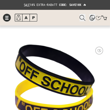
SALE
10% EXTRA-RABATT
CODE: SAVE10X
🔥
W