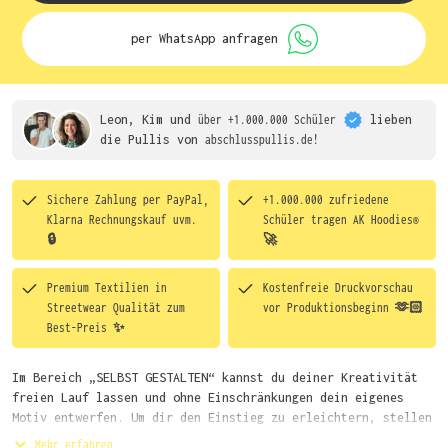
per WhatsApp anfragen
Leon, Kim und
über +1.000.000 Schüler
lieben
die
Pullis von
abschlusspullis.de!
Sichere Zahlung per PayPal,
+1.000.000 zufriedene
Klarna Rechnungskauf uvm.
Schüler tragen
AK Hoodies®
🔒
🚀
Premium Textilien in
Kostenfreie Druckvorschau
Streetwear Qualität zum
vor Produktionsbeginn 🫶🏻
Best-Preis ✨
Im Bereich „SELBST GESTALTEN“ kannst du deiner Kreativität
freien Lauf lassen und ohne Einschränkungen dein eigenes
Motiv entwerfen. Um dir den Einstieg zu erleichtern, stellen
wir eine von unseren Designern vorgefertigte Vorlage bereit.
Mehr erfahren