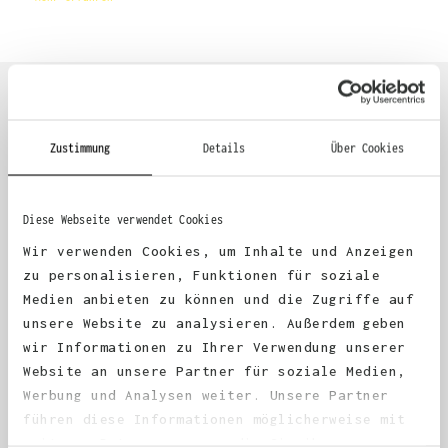
Wähle einfach deine Wunsch-Produkte auf dieser Seite aus und
beginne anschließend mit der Gestaltung. Alternativ kannst
du auch bequem über das Bestellformular, per E-Mail oder
WhatsApp bei uns bestellen.
KUNDEN FEEDBACK 🫶
Zustimmung
Details
Über Cookies
Excellent
Diese Webseite verwendet Cookies
Wir verwenden Cookies, um Inhalte und Anzeigen
4.68
average
zu personalisieren, Funktionen für soziale
1,983
reviews
Medien anbieten zu können und die Zugriffe auf
unsere Website zu analysieren. Außerdem geben
wir Informationen zu Ihrer Verwendung unserer
Website an unsere Partner für soziale Medien,
Werbung und Analysen weiter. Unsere Partner
führen diese Informationen möglicherweise mit
Katrin Ehling-Kemper
Anony
Verified Customer
V
weiteren Daten zusammen, die Sie ihnen