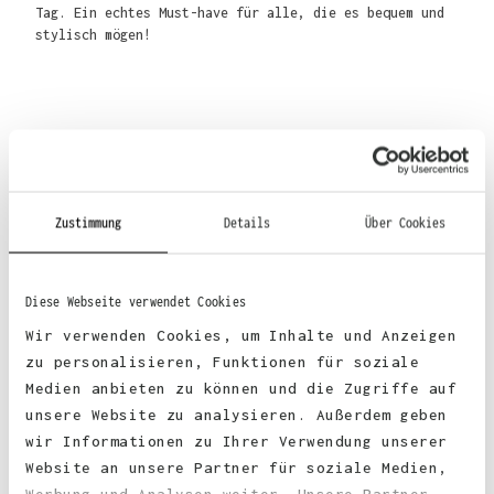
Tag. Ein echtes Must-have für alle, die es bequem und
stylisch mögen!
Material
:
Zustimmung
Details
Über Cookies
100% Baumwolle
Diese Webseite verwendet Cookies
90% Baumwolle, 10% Viskose (Grey)
Wir verwenden Cookies, um Inhalte und Anzeigen
zu personalisieren, Funktionen für soziale
60% Baumwolle, 40% Viskose (Charcoal)
Medien anbieten zu können und die Zugriffe auf
unsere Website zu analysieren. Außerdem geben
wir Informationen zu Ihrer Verwendung unserer
Website an unsere Partner für soziale Medien,
Werbung und Analysen weiter. Unsere Partner
Stoffgewicht
: 240 g/m²