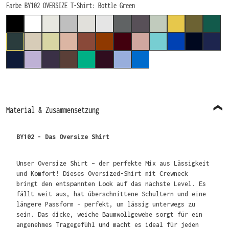
auswählen
Farbe BY102 OVERSIZE T-Shirt
: Bottle Green
BLACK
WHITE
READY FOR DYE
GREY (HEATHER, MELIERT)
LIGHT ASPHALT
LIGHT GREY (MELIERT)
DARK GREY
CHARCOAL (MELIERT)
SOFT SALVIA
PALE MOSS
OLIVE
GREE
BOTTLE GREEN
SAND
SOFT YELLOW
AMBER
BARK
TOFFEE
CHERRY
DUSK ROSE
BERYL BLUE
COBALT BLUE
NAVY
DARK
LIGHT NAVY
LILAC
PURPLE NIGHT
CHOCOLATE BROWN
GRASS GREEN
PLUM PURPLE
POWDER BLUE
INTENSE BLUE
Material & Zusammensetzung
BY102 - Das Oversize Shirt
Unser Oversize Shirt – der perfekte Mix aus Lässigkeit
und Komfort! Dieses Oversized-Shirt mit Crewneck
bringt den entspannten Look auf das nächste Level. Es
fällt weit aus, hat überschnittene Schultern und eine
längere Passform – perfekt, um lässig unterwegs zu
sein. Das dicke, weiche Baumwollgewebe sorgt für ein
angenehmes Tragegefühl und macht es ideal für jeden