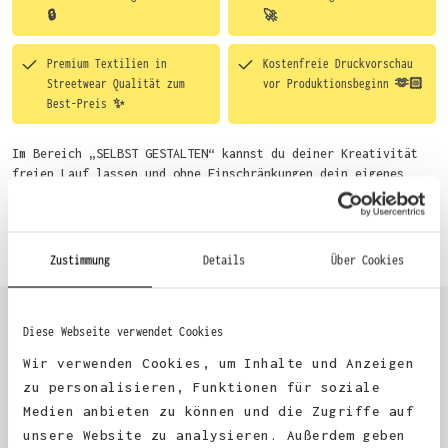
🔒
🚀
Premium Textilien in
Kostenfreie Druckvorschau
Streetwear Qualität zum
vor Produktionsbeginn 🫶🏻
Best-Preis ✨
Im Bereich „SELBST GESTALTEN“ kannst du deiner Kreativität
freien Lauf lassen und ohne Einschränkungen dein eigenes
Motiv entwerfen. Um dir den Einstieg zu erleichtern, stellen
wir eine von unseren Designern vorgefertigte Vorlage bereit.
Mehr erfahren
Wähle einfach deine Wunsch-Produkte auf dieser Seite aus und
beginne anschließend mit der Gestaltung. Alternativ kannst
Zustimmung
Details
Über Cookies
du auch bequem über das Bestellformular, per E-Mail oder
WhatsApp bei uns bestellen.
Diese Webseite verwendet Cookies
KUNDEN FEEDBACK 🫶
Wir verwenden Cookies, um Inhalte und Anzeigen
zu personalisieren, Funktionen für soziale
Medien anbieten zu können und die Zugriffe auf
Excellent
unsere Website zu analysieren. Außerdem geben