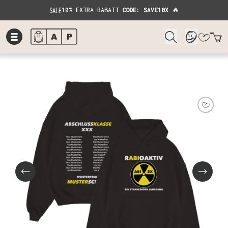
SALE
10% EXTRA-RABATT
CODE: SAVE10X
🔥
W