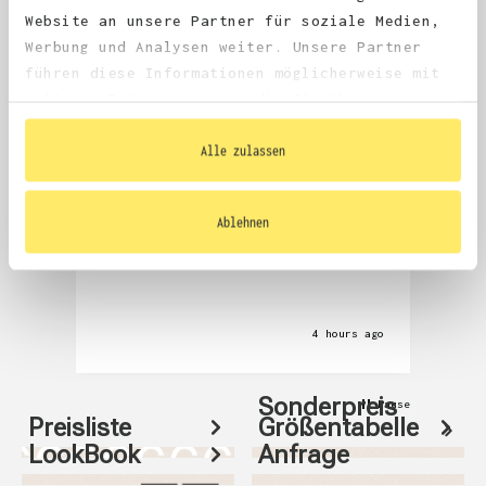
4.68
average
Website an unsere Partner für soziale Medien,
1,976
reviews
Werbung und Analysen weiter. Unsere Partner
führen diese Informationen möglicherweise mit
weiteren Daten zusammen, die Sie ihnen
bereitgestellt haben oder die sie im Rahmen
Ihrer Nutzung der Dienste gesammelt haben.
Alle zulassen
Abimanyu Mathiyalakan
Anony
Verified Customer
V
Ablehnen
Sehr gute Qualität.
Seh
und
wie
4 hours ago
Sonderpreis
Pause
Preisliste
Größentabelle
LookBook
Anfrage