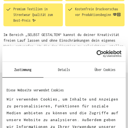
Premium Textilien in
Kostenfreie Druckvorschau
Streetwear Qualität zum
vor Produktionsbeginn 🫶🏻
Best-Preis ✨
Im Bereich „SELBST GESTALTEN“ kannst du deiner Kreativität
freien Lauf lassen und ohne Einschränkungen dein eigenes
Motiv entwerfen. Um dir den Einstieg zu erleichtern, stellen
wir eine von unseren Designern vorgefertigte Vorlage bereit.
Mehr erfahren
Wähle einfach deine Wunsch-Produkte auf dieser Seite aus und
beginne anschließend mit der Gestaltung. Alternativ kannst
du auch bequem über das Bestellformular, per E-Mail oder
Zustimmung
Details
Über Cookies
WhatsApp bei uns bestellen.
Diese Webseite verwendet Cookies
KUNDEN FEEDBACK 🫶
Wir verwenden Cookies, um Inhalte und Anzeigen
zu personalisieren, Funktionen für soziale
Medien anbieten zu können und die Zugriffe auf
Excellent
unsere Website zu analysieren. Außerdem geben
wir Informationen zu Ihrer Verwendung unserer