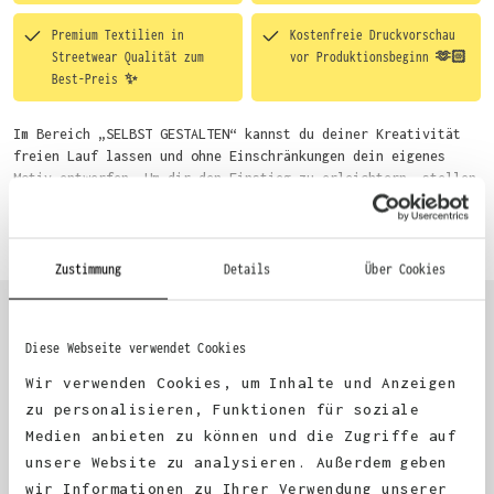
Premium Textilien in
Kostenfreie Druckvorschau
Streetwear Qualität zum
vor Produktionsbeginn 🫶🏻
Best-Preis ✨
Im Bereich „SELBST GESTALTEN“ kannst du deiner Kreativität
freien Lauf lassen und ohne Einschränkungen dein eigenes
Motiv entwerfen. Um dir den Einstieg zu erleichtern, stellen
wir eine von unseren Designern vorgefertigte Vorlage bereit.
Mehr erfahren
Wähle einfach deine Wunsch-Produkte auf dieser Seite aus und
beginne anschließend mit der Gestaltung. Alternativ kannst
du auch bequem über das Bestellformular, per E-Mail oder
Zustimmung
Details
Über Cookies
WhatsApp bei uns bestellen.
Diese Webseite verwendet Cookies
KUNDEN FEEDBACK 🫶
Wir verwenden Cookies, um Inhalte und Anzeigen
zu personalisieren, Funktionen für soziale
Medien anbieten zu können und die Zugriffe auf
Excellent
unsere Website zu analysieren. Außerdem geben
wir Informationen zu Ihrer Verwendung unserer