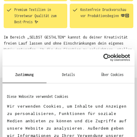
Premium Textilien in
Kostenfreie Druckvorschau
Streetwear Qualität zum
vor Produktionsbeginn 🫶🏻
Best-Preis ✨
Im Bereich „SELBST GESTALTEN“ kannst du deiner Kreativität
freien Lauf lassen und ohne Einschränkungen dein eigenes
Motiv entwerfen. Um dir den Einstieg zu erleichtern, stellen
wir eine von unseren Designern vorgefertigte Vorlage bereit.
Mehr erfahren
Wähle einfach deine Wunsch-Produkte auf dieser Seite aus und
beginne anschließend mit der Gestaltung. Alternativ kannst
du auch bequem über das Bestellformular, per E-Mail oder
Zustimmung
Details
Über Cookies
WhatsApp bei uns bestellen.
Diese Webseite verwendet Cookies
KUNDEN FEEDBACK 🫶
Wir verwenden Cookies, um Inhalte und Anzeigen
zu personalisieren, Funktionen für soziale
Medien anbieten zu können und die Zugriffe auf
Excellent
unsere Website zu analysieren. Außerdem geben
wir Informationen zu Ihrer Verwendung unserer