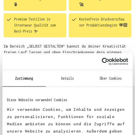
🔒
🚀
Premium Textilien in
Kostenfreie Druckvorschau
Streetwear Qualität zum
vor Produktionsbeginn 🫶🏻
Best-Preis ✨
Im Bereich „SELBST GESTALTEN“ kannst du deiner Kreativität
freien Lauf lassen und ohne Einschränkungen dein eigenes
Motiv entwerfen. Um dir den Einstieg zu erleichtern, stellen
wir eine von unseren Designern vorgefertigte Vorlage bereit.
Mehr erfahren
Wähle einfach deine Wunsch-Produkte auf dieser Seite aus und
beginne anschließend mit der Gestaltung. Alternativ kannst
Zustimmung
Details
Über Cookies
du auch bequem über das Bestellformular, per E-Mail oder
WhatsApp bei uns bestellen.
Diese Webseite verwendet Cookies
KUNDEN FEEDBACK 🫶
Wir verwenden Cookies, um Inhalte und Anzeigen
zu personalisieren, Funktionen für soziale
Medien anbieten zu können und die Zugriffe auf
Excellent
unsere Website zu analysieren. Außerdem geben