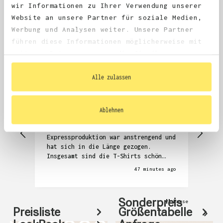
wir Informationen zu Ihrer Verwendung unserer
Website an unsere Partner für soziale Medien,
4.68
average
Werbung und Analysen weiter. Unsere Partner
1,981
reviews
führen diese Informationen möglicherweise mit
weiteren Daten zusammen, die Sie ihnen
bereitgestellt haben oder die sie im Rahmen
Ihrer Nutzung der Dienste gesammelt haben.
Alle zulassen
Anonym
Denni
Verified Customer
V
Ablehnen
Die Kommunikation zur Überprüfung der
Seh
T-Shirts und auch das Zubuchen der
Abw
Expressproduktion war anstrengend und
hat sich in die Länge gezogen.
Insgesamt sind die T-Shirts schön
geworden, aber auch relativ teuer.
47 minutes ago
Sonderpreis
Pause
Preisliste
Größentabelle