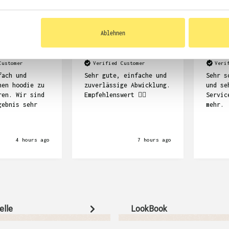
Ablehnen
Dennis Kempf
Frank Stö
Customer
Verified Customer
Veri
fach und
Sehr gute, einfache und
Sehr s
nen hoodie zu
zuverlässige Abwicklung.
und se
ren. Wir sind
Empfehlenswert ☝🏽
Servic
gebnis sehr
mehr.
4 hours ago
7 hours ago
elle
LookBook