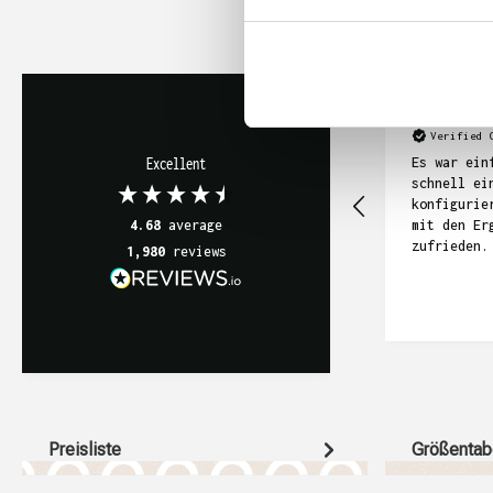
Anonym
Verified 
Es war ein
Excellent
schnell ei
konfigurie
mit den Er
4.68
average
zufrieden.
1,980
reviews
Preisliste
Größentab