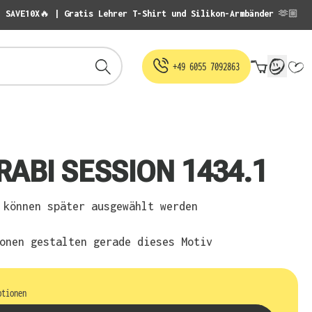
: SAVE10X🔥 | Gratis Lehrer T-Shirt und Silikon-Armbänder 🫶🏼
Warenko
+49 6055 7092863
RABI SESSION 1434.1
können später ausgewählt werden
onen gestalten gerade dieses Motiv
ptionen