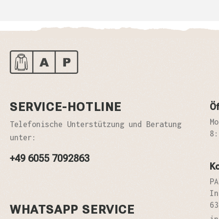
SERVICE-HOTLINE
Öf
Mo
Telefonische Unterstützung und Beratung
8:
unter:
+49 6055 7092863
K
PA
In
63
WHATSAPP SERVICE