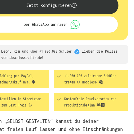
Jetzt konfigurieren
per WhatsApp anfragen
Leon, Kim und
über +1.000.000 Schüler
lieben die
Pullis
von
abschlusspullis.de!
Zahlung per PayPal,
+1.000.000 zufriedene Schüler
echnungskauf uvm. 🔒
tragen
AK Hoodies® 🚀
Textilien in Streetwear
Kostenfreie Druckvorschau vor
t zum Best-Preis ✨
Produktionsbeginn 🫶🏻
h „SELBST GESTALTEN“ kannst du deiner
ät freien Lauf lassen und ohne Einschränkungen