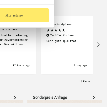
Alle zulassen
cker
Abimanyu Mathiyalakan
Car
fied Customer
chnelle Lieferung
Se
Verified Customer
hr zuvorkommender
su
Sehr gute Qualität.
e. Was will man
Li
wi
17 hours ago
1 day ago
Pause
Sonderpreis Anfrage