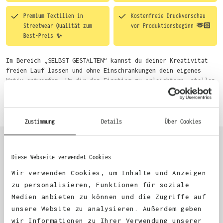
Premium Textilien in
Kostenfreie Druckvorschau
Streetwear Qualität zum
vor Produktionsbeginn 🫶🏻
Best-Preis ✨
Im Bereich „SELBST GESTALTEN“ kannst du deiner Kreativität
freien Lauf lassen und ohne Einschränkungen dein eigenes
Motiv entwerfen. Um dir den Einstieg zu erleichtern, stellen
wir eine von unseren Designern vorgefertigte Vorlage bereit.
Mehr erfahren
Wähle einfach deine Wunsch-Produkte auf dieser Seite aus und
beginne anschließend mit der Gestaltung. Alternativ kannst
du auch bequem über das Bestellformular, per E-Mail oder
Zustimmung
Details
Über Cookies
WhatsApp bei uns bestellen.
Diese Webseite verwendet Cookies
KUNDEN FEEDBACK 🫶
Wir verwenden Cookies, um Inhalte und Anzeigen
zu personalisieren, Funktionen für soziale
Medien anbieten zu können und die Zugriffe auf
Excellent
unsere Website zu analysieren. Außerdem geben
wir Informationen zu Ihrer Verwendung unserer