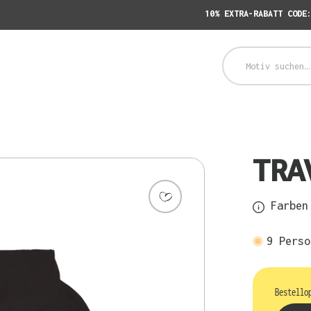
10% EXTRA-RABATT CODE
TRA
Farben 
9
Perso
Bestello