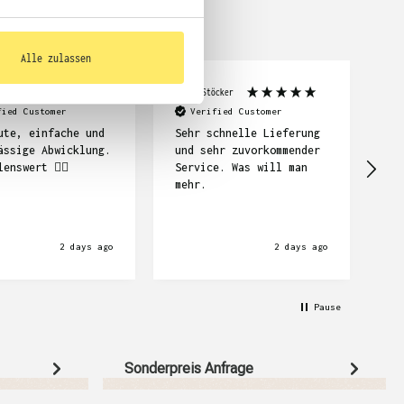
Alle zulassen
mpf
Frank Stöcker
Abi
fied Customer
Verified Customer
ute, einfache und
Sehr schnelle Lieferung
ässige Abwicklung.
und sehr zuvorkommender
Se
lenswert ☝🏽
Service. Was will man
mehr.
2 days ago
2 days ago
Pause
Sonderpreis Anfrage