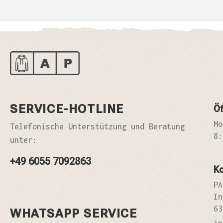
SERVICE-HOTLINE
Öf
Mo
Telefonische Unterstützung und Beratung
8:
unter:
+49 6055 7092863
K
PA
In
63
WHATSAPP SERVICE