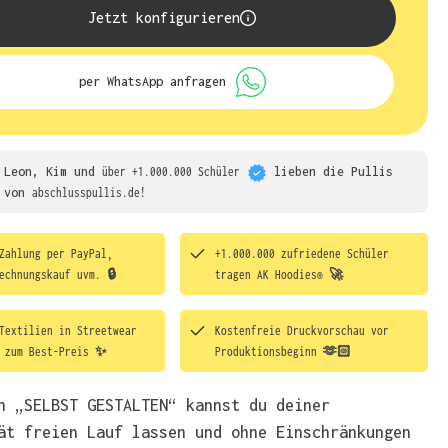
Jetzt konfigurieren
per WhatsApp anfragen
Leon, Kim und
über +1.000.000 Schüler
lieben die
Pullis
von
abschlusspullis.de!
Zahlung per PayPal,
+1.000.000 zufriedene Schüler
echnungskauf uvm. 🔒
tragen
AK Hoodies® 🚀
Textilien in Streetwear
Kostenfreie Druckvorschau vor
t zum Best-Preis ✨
Produktionsbeginn 🫶🏻
h „SELBST GESTALTEN“ kannst du deiner
ät freien Lauf lassen und ohne Einschränkungen