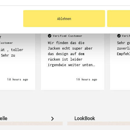
Ablehnen
Kemper
Anonym
Dennis Ke
Verified Customer
Veri
Wir finden das die
Sehr g
Customer
Jacken echt super aber
zuverl
tät , toller
das design auf dem
Empfeh
 Sehr zu
rücken ist leider
irgendwie weiter unten
als wir das gedacht
haben.
18 hours ago
19 hours ago
elle
LookBook