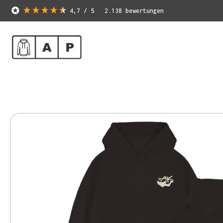
4,7
/ 5
2.138
bewertungen