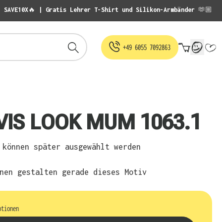
: SAVE10X🔥 | Gratis Lehrer T-Shirt und Silikon-Armbänder 🫶🏼
Warenko
+49 6055 7092863
VIS LOOK MUM 1063.1
können später ausgewählt werden
nen gestalten gerade dieses Motiv
ptionen