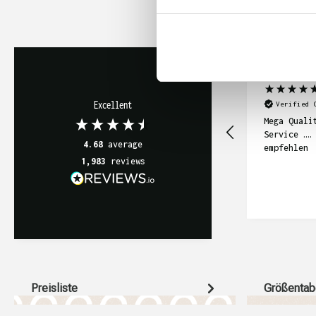
Katrin Ehling-
Excellent
Verified 
Mega Quali
Service ….
4.68
average
empfehlen
1,983
reviews
Preisliste
Größentab