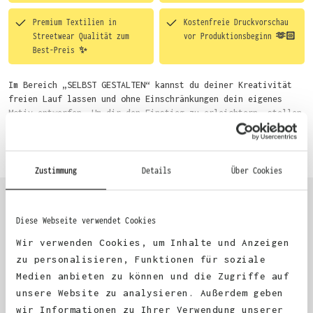
Premium Textilien in
Kostenfreie Druckvorschau
Streetwear Qualität zum
vor Produktionsbeginn 🫶🏻
Best-Preis ✨
Im Bereich „SELBST GESTALTEN“ kannst du deiner Kreativität
freien Lauf lassen und ohne Einschränkungen dein eigenes
Motiv entwerfen. Um dir den Einstieg zu erleichtern, stellen
wir eine von unseren Designern vorgefertigte Vorlage bereit.
Mehr erfahren
Wähle einfach deine Wunsch-Produkte auf dieser Seite aus und
beginne anschließend mit der Gestaltung. Alternativ kannst
du auch bequem über das Bestellformular, per E-Mail oder
Zustimmung
Details
Über Cookies
WhatsApp bei uns bestellen.
Diese Webseite verwendet Cookies
KUNDEN FEEDBACK 🫶
Wir verwenden Cookies, um Inhalte und Anzeigen
zu personalisieren, Funktionen für soziale
Medien anbieten zu können und die Zugriffe auf
Excellent
unsere Website zu analysieren. Außerdem geben
wir Informationen zu Ihrer Verwendung unserer