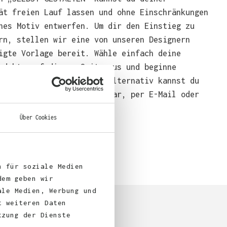
ät freien Lauf lassen und ohne Einschränkungen
nes Motiv entwerfen. Um dir den Einstieg zu
rn, stellen wir eine von unseren Designern
igte Vorlage bereit. Wähle einfach deine
odukte auf dieser Seite aus und beginne
end mit der Gestaltung. Alternativ kannst du
em über das Bestellformular, per E-Mail oder
bei uns bestellen.
Über Cookies
n für soziale Medien
dem geben wir
ale Medien, Werbung und
t weiteren Daten
tzung der Dienste