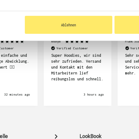
KUNDEN FEEDBACK 
Ablehnen
Anonym
Frank Stö
Customer
Verified Customer
Veri
 einfache und
Super Hoodies, wir sind
Sehr s
ge Abwicklung.
sehr zufrieden. Versand
und se
ert ☝🏽
und Kontakt mit den
Servic
Mitarbeitern lief
mehr.
reibungslos und schnell.
32 minutes ago
3 hours ago
elle
LookBook