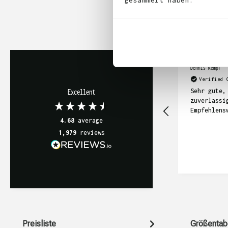
gesammelt haben.
Dennis Kempf
Verified 
Sehr gute,
Excellent
zuverlässi
Empfehlensw
4.68
average
1,979
reviews
Preisliste
Größentab