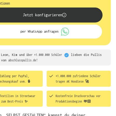
ptionen
Jetzt konfigurieren
per WhatsApp anfragen
Leon, Kim und
über +1.000.000 Schüler
lieben die
Pullis
von
abschlusspullis.de!
Zahlung per PayPal,
+1.000.000 zufriedene Schüler
echnungskauf uvm. 🔒
tragen
AK Hoodies® 🚀
Textilien in Streetwear
Kostenfreie Druckvorschau vor
t zum Best-Preis ✨
Produktionsbeginn 🫶🏻
h „SELBST GESTALTEN“ kannst du deiner