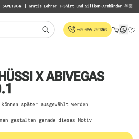
: SAVE10X🔥 | Gratis Lehrer T-Shirt und Silikon-Armbänder 🫶🏼
Warenko
+49 6055 7092863
ÜSSI X ABIVEGAS
.1
können später ausgewählt werden
nen gestalten gerade dieses Motiv