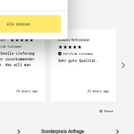

Alle zulassen
cker
Abimanyu Mathiyalakan
Car
fied Customer
chnelle Lieferung
Se
Verified Customer
hr zuvorkommender
su
Sehr gute Qualität.
e. Was will man
Li
wi
10 hours ago
23 hours ago
Pause
Sonderpreis Anfrage