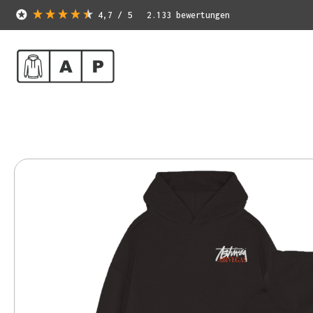
4,7
/ 5
2.133
bewertungen