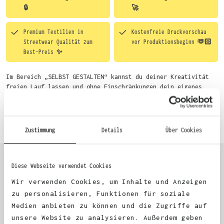
🔒
🚀
Premium Textilien in
Kostenfreie Druckvorschau
Streetwear Qualität zum
vor Produktionsbeginn 🫶🏻
Best-Preis ✨
Im Bereich „SELBST GESTALTEN“ kannst du deiner Kreativität
freien Lauf lassen und ohne Einschränkungen dein eigenes
Motiv entwerfen. Um dir den Einstieg zu erleichtern, stellen
wir eine von unseren Designern vorgefertigte Vorlage bereit.
Mehr erfahren
Wähle einfach deine Wunsch-Produkte auf dieser Seite aus und
beginne anschließend mit der Gestaltung. Alternativ kannst
Zustimmung
Details
Über Cookies
du auch bequem über das Bestellformular, per E-Mail oder
WhatsApp bei uns bestellen.
Diese Webseite verwendet Cookies
KUNDEN FEEDBACK 🫶
Wir verwenden Cookies, um Inhalte und Anzeigen
zu personalisieren, Funktionen für soziale
Medien anbieten zu können und die Zugriffe auf
Excellent
unsere Website zu analysieren. Außerdem geben