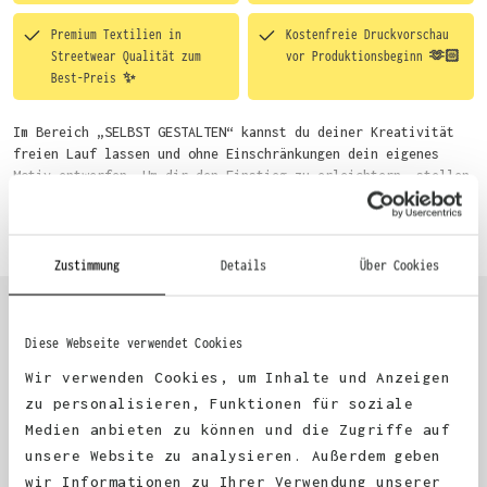
Premium Textilien in
Kostenfreie Druckvorschau
Streetwear Qualität zum
vor Produktionsbeginn 🫶🏻
Best-Preis ✨
Im Bereich „SELBST GESTALTEN“ kannst du deiner Kreativität
freien Lauf lassen und ohne Einschränkungen dein eigenes
Motiv entwerfen. Um dir den Einstieg zu erleichtern, stellen
wir eine von unseren Designern vorgefertigte Vorlage bereit.
Mehr erfahren
Wähle einfach deine Wunsch-Produkte auf dieser Seite aus und
beginne anschließend mit der Gestaltung. Alternativ kannst
du auch bequem über das Bestellformular, per E-Mail oder
Zustimmung
Details
Über Cookies
WhatsApp bei uns bestellen.
Diese Webseite verwendet Cookies
KUNDEN FEEDBACK 🫶
Wir verwenden Cookies, um Inhalte und Anzeigen
zu personalisieren, Funktionen für soziale
Medien anbieten zu können und die Zugriffe auf
Excellent
unsere Website zu analysieren. Außerdem geben
wir Informationen zu Ihrer Verwendung unserer