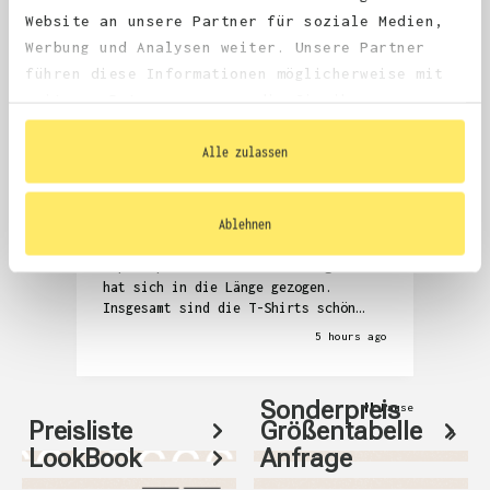
4.68
average
Website an unsere Partner für soziale Medien,
1,981
reviews
Werbung und Analysen weiter. Unsere Partner
führen diese Informationen möglicherweise mit
weiteren Daten zusammen, die Sie ihnen
bereitgestellt haben oder die sie im Rahmen
Ihrer Nutzung der Dienste gesammelt haben.
Alle zulassen
Anonym
Denni
Verified Customer
V
Ablehnen
Die Kommunikation zur Überprüfung der
Seh
T-Shirts und auch das Zubuchen der
Abw
Expressproduktion war anstrengend und
hat sich in die Länge gezogen.
Insgesamt sind die T-Shirts schön
geworden, aber auch relativ teuer.
5 hours ago
Sonderpreis
Pause
Preisliste
Größentabelle
LookBook
Anfrage