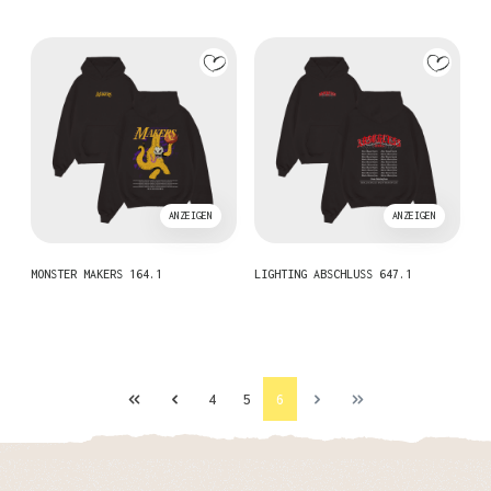
ANZEIGEN
ANZEIGEN
MONSTER MAKERS 164.1
LIGHTING ABSCHLUSS 647.1
Seite
Seite
Seite
4
5
6