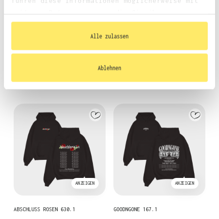
führen diese Informationen möglicherweise mit
weiteren Daten zusammen, die Sie ihnen
bereitgestellt haben oder die sie im Rahmen
Ihrer Nutzung der Dienste gesammelt haben.
Alle zulassen
ANZEIGEN
ANZEIGEN
Ablehnen
INTERNATIONAL ROSE 320.1
EAGLE ABSCHLUSS 620.1
ANZEIGEN
ANZEIGEN
ABSCHLUSS ROSEN 630.1
GOODNGONE 167.1