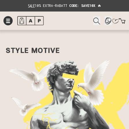
SALE
10% EXTRA-RABATT
CODE: SAVE10X
🔥
W
STYLE MOTIVE