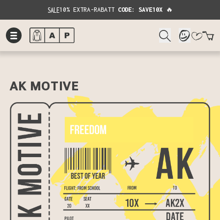
SALE
10% EXTRA-RABATT
CODE: SAVE10X
🔥
W
AK MOTIVE