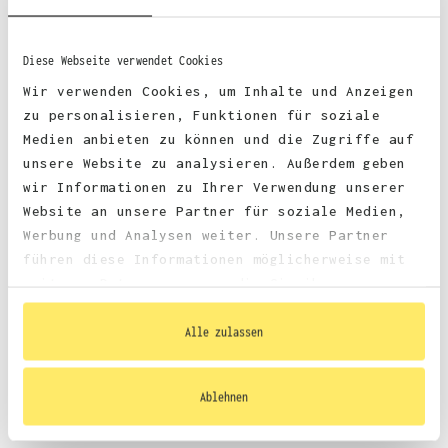
Diese Webseite verwendet Cookies
Wir verwenden Cookies, um Inhalte und Anzeigen
zu personalisieren, Funktionen für soziale
ANZEIGEN
ANZEIGEN
Medien anbieten zu können und die Zugriffe auf
unsere Website zu analysieren. Außerdem geben
wir Informationen zu Ihrer Verwendung unserer
ASTREINER ABSCHLUSS 908.1
ABSCHLUSS STARS 919.1
Website an unsere Partner für soziale Medien,
Werbung und Analysen weiter. Unsere Partner
führen diese Informationen möglicherweise mit
weiteren Daten zusammen, die Sie ihnen
bereitgestellt haben oder die sie im Rahmen
Ihrer Nutzung der Dienste gesammelt haben.
Alle zulassen
Ablehnen
ANZEIGEN
ANZEIGEN